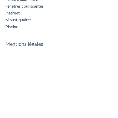
Fenêtres coulissantes
Internet
Moustiquaires
Piscine
Mentions légales
375 000 € Honoraires d'agence non inclus
5.33% ( 20 000 € ) TTC Honoraires à la charge de
l'acquéreur
+
−