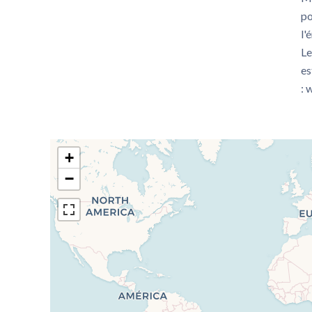
po
l'
Le
es
: 
+
−