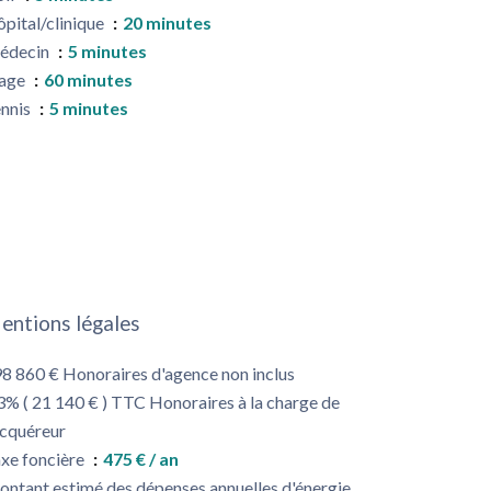
pital/clinique
20 minutes
édecin
5 minutes
lage
60 minutes
nnis
5 minutes
entions légales
8 860 € Honoraires d'agence non inclus
3% ( 21 140 € ) TTC Honoraires à la charge de
acquéreur
xe foncière
475 € / an
ntant estimé des dépenses annuelles d'énergie