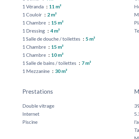
1 Véranda
11 m²
Hô
1 Couloir
2 m²
M
1 Chambre
15 m²
P
1 Dressing
4 m²
Te
1 Salle de douche / toilettes
5 m²
1 Chambre
15 m²
1 Chambre
10 m²
1 Salle de bains / toilettes
7 m²
1 Mezzanine
30 m²
Prestations
M
Double vitrage
39
Internet
5.
Piscine
l'
Ta
Mo