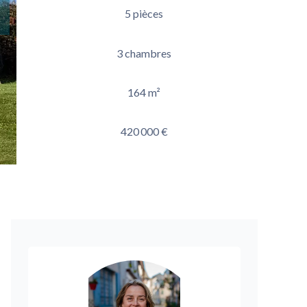
5 pièces
3 chambres
164 m²
420 000 €