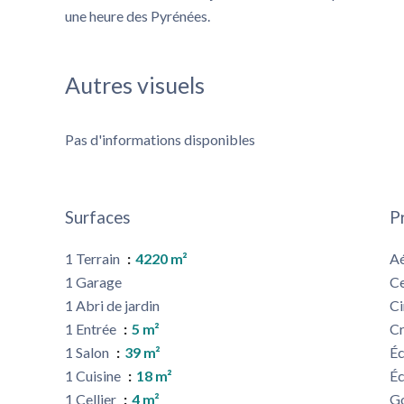
une heure des Pyrénées.
Autres visuels
Pas d'informations disponibles
Surfaces
P
1 Terrain
4220 m²
A
1 Garage
Ce
1 Abri de jardin
C
1 Entrée
5 m²
C
1 Salon
39 m²
Éc
1 Cuisine
18 m²
Éc
1 Cellier
4 m²
G