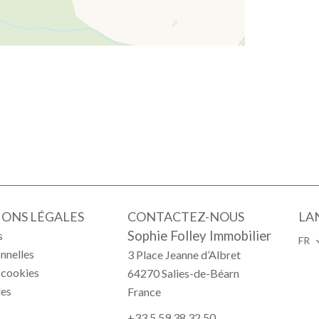
ONS LÉGALES
CONTACTEZ-NOUS
LA
Sophie Folley Immobilier
s
FR
nnelles
3 Place Jeanne d’Albret
s cookies
64270
Salies-de-Béarn
les
France
+33 5 59 38 32 50