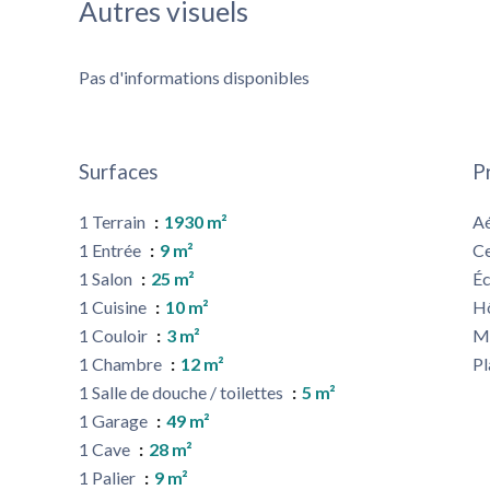
Autres visuels
Pas d'informations disponibles
Surfaces
P
1 Terrain
1930 m²
A
1 Entrée
9 m²
Ce
1 Salon
25 m²
Éc
1 Cuisine
10 m²
Hô
1 Couloir
3 m²
M
1 Chambre
12 m²
P
1 Salle de douche / toilettes
5 m²
1 Garage
49 m²
1 Cave
28 m²
1 Palier
9 m²