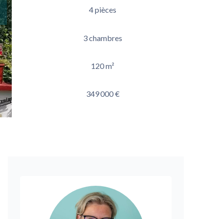
4 pièces
3 chambres
120 m²
349 000 €