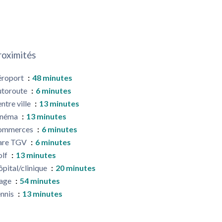
roximités
éroport
48 minutes
utoroute
6 minutes
ntre ville
13 minutes
inéma
13 minutes
ommerces
6 minutes
are TGV
6 minutes
olf
13 minutes
pital/clinique
20 minutes
lage
54 minutes
nnis
13 minutes