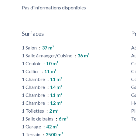
Pas d'informations disponibles
Surfaces
P
1 Salon
37 m²
A
1 Salle à manger/Cuisine
36 m²
A
1 Couloir
10 m²
Ce
1 Cellier
11 m²
C
1 Chambre
11 m²
C
1 Chambre
14 m²
G
1 Chambre
11 m²
G
1 Chambre
12 m²
Hô
1 Toilettes
2 m²
P
1 Salle de bains
6 m²
Te
1 Garage
42 m²
1 Terrain
3500 m²