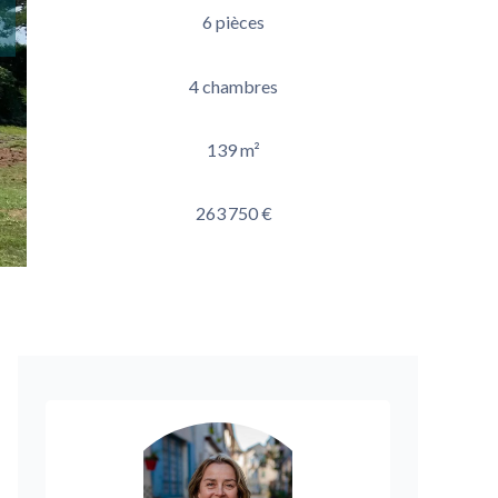
6 pièces
4 chambres
139 m²
263 750 €