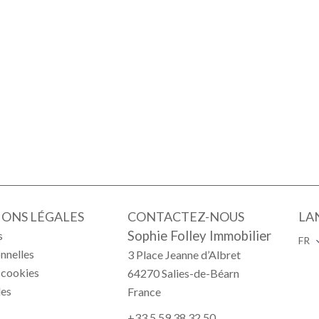
ONS LÉGALES
CONTACTEZ-NOUS
LA
Sophie Folley Immobilier
s
FR
nnelles
3 Place Jeanne d’Albret
s cookies
64270
Salies-de-Béarn
les
France
+33 5 59 38 32 50