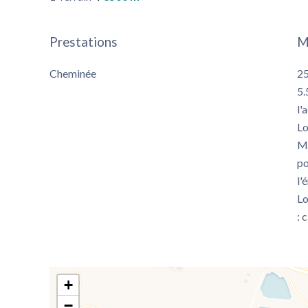
Prestations
M
Cheminée
25
5.
l'
Lo
Mo
po
l'
Lo
: 
+
−