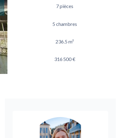
7 pièces
5 chambres
236.5 m²
316 500 €