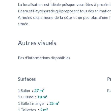
La localisation est idéale puisque vous êtes à proxim
Béarn et Peyrehorade qui proposent tous des animations
A moins d'une heure de la côte et un peu plus d'une 
située.
Autres visuels
Pas d'informations disponibles
Surfaces
P
1 Salon
27 m²
Pa
1 Cuisine
18 m²
1 Salle à manger
25 m²
1 Toilettes
2 m²