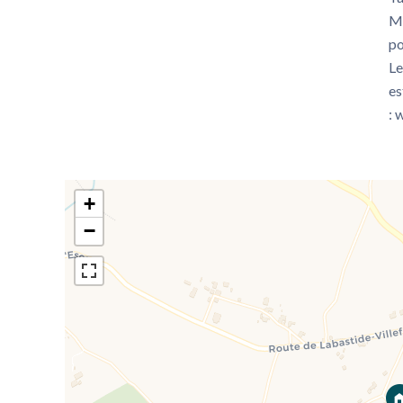
Mo
po
Le
es
: 
+
−